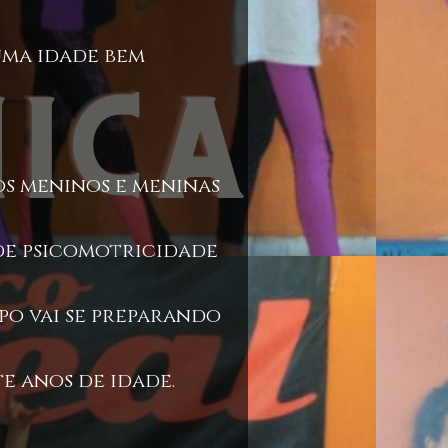
 uma idade bem
os meninos e meninas
de psicomotricidade
po vai se preparando
te anos de idade.