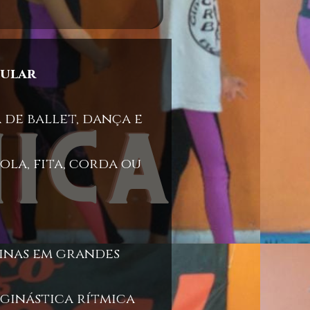
cular
 de ballet, dança e
ola, fita, corda ou
ninas em grandes
 ginástica rítmica